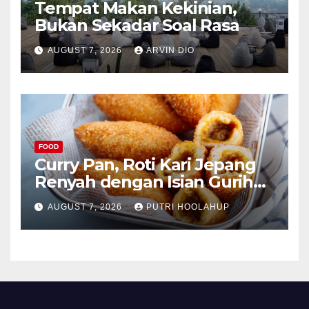
Tempat Makan Kekinian,
Bukan Sekadar Soal Rasa
AUGUST 7, 2026
ARVIN DIO
FOOD
Curry Pan, Roti Kari Jepang
Renyah dengan Isian Gurih
Menggoda
AUGUST 7, 2026
PUTRI HOOLAHUP