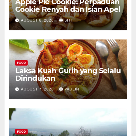
Apple Pie Cookie: Perpaduan
Cookie Renyah dan Isian Apel
AUGUST 8, 2026
SITI
FOOD
Laksa Kuah Gurih yang Selalu
Dirindukan
AUGUST 7, 2026
PAULIN
FOOD