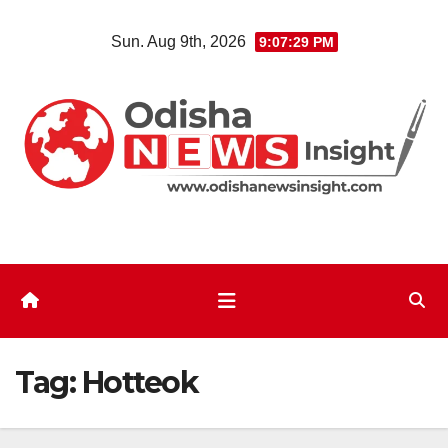
Skip
Sun. Aug 9th, 2026
9:07:30 PM
to
content
Tag:
Hotteok