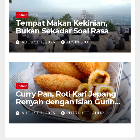
FOOD
Tempat Makan Kekinian,
Bukan Sekadar Soal Rasa
AUGUST 7, 2026
ARVIN DIO
FOOD
Curry Pan, Roti Kari Jepang
Renyah dengan Isian Gurih
Menggoda
AUGUST 7, 2026
PUTRI HOOLAHUP