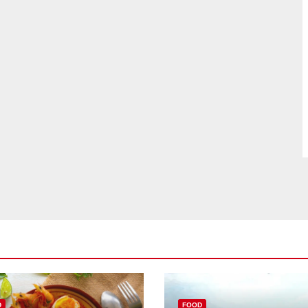
D
FOOD