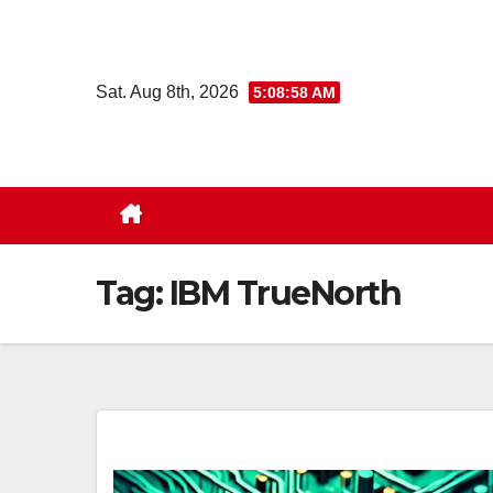
Skip
to
content
Sat. Aug 8th, 2026
5:08:59 AM
Tag:
IBM TrueNorth