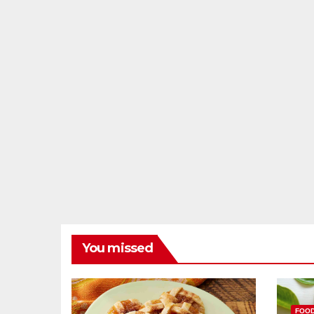
You missed
FOO