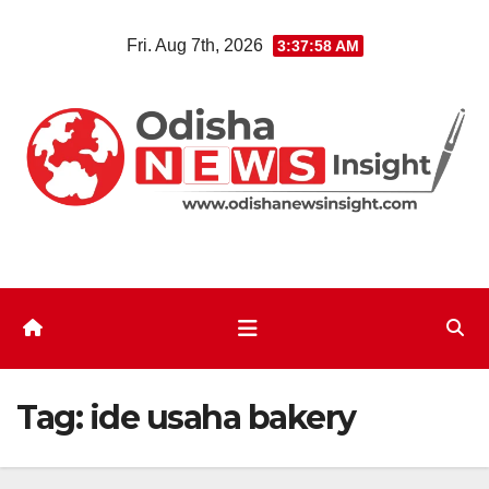
Skip
Fri. Aug 7th, 2026
3:37:59 AM
to
content
Tag:
ide usaha bakery