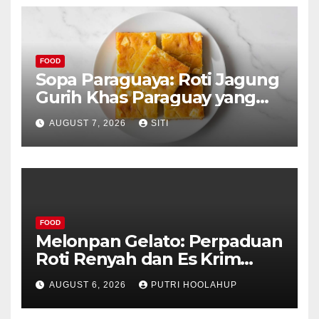
FOOD
Sopa Paraguaya: Roti Jagung
Gurih Khas Paraguay yang
Unik
AUGUST 7, 2026
SITI
FOOD
Melonpan Gelato: Perpaduan
Roti Renyah dan Es Krim
Lembut yang Menggoda
AUGUST 6, 2026
PUTRI HOOLAHUP