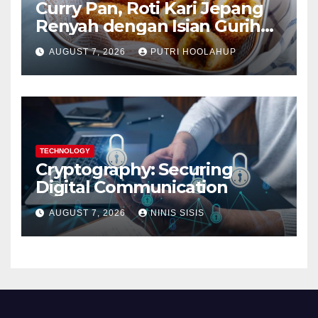
Curry Pan, Roti Kari Jepang
Renyah dengan Isian Gurih
Menggoda
AUGUST 7, 2026
PUTRI HOOLAHUP
TECHNOLOGY
Cryptography: Securing
Digital Communication
AUGUST 7, 2026
NINIS SISIS