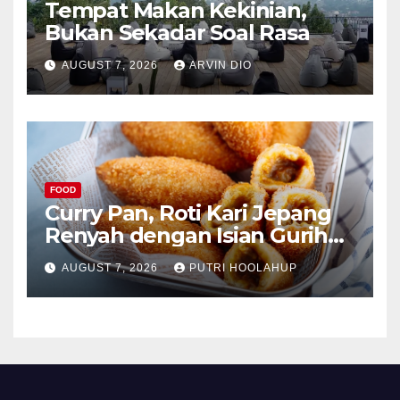
Tempat Makan Kekinian,
Bukan Sekadar Soal Rasa
AUGUST 7, 2026
ARVIN DIO
FOOD
Curry Pan, Roti Kari Jepang
Renyah dengan Isian Gurih
Menggoda
AUGUST 7, 2026
PUTRI HOOLAHUP