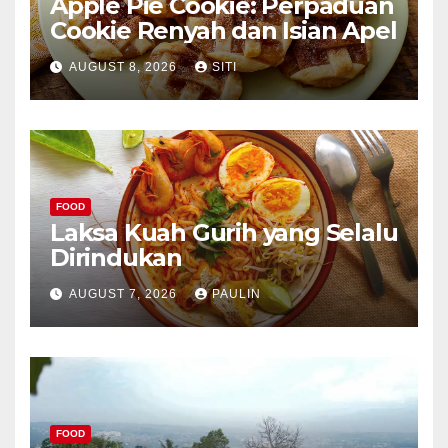
Apple Pie Cookie: Perpaduan
Cookie Renyah dan Isian Apel
AUGUST 8, 2026
SITI
FOOD
Laksa Kuah Gurih yang Selalu
Dirindukan
AUGUST 7, 2026
PAULIN
FOOD