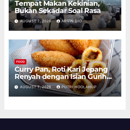
Tempat Makan Kekinian,
Bukan Sekadar Soal Rasa
AUGUST 7, 2026
ARVIN DIO
FOOD
Curry Pan, Roti Kari Jepang
Renyah dengan Isian Gurih
Menggoda
AUGUST 7, 2026
PUTRI HOOLAHUP