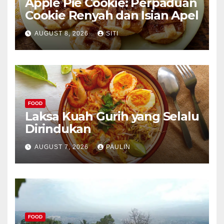
Apple Pie Cookie: Perpaduan
Cookie Renyah dan Isian Apel
AUGUST 8, 2026
SITI
FOOD
Laksa Kuah Gurih yang Selalu
Dirindukan
AUGUST 7, 2026
PAULIN
FOOD