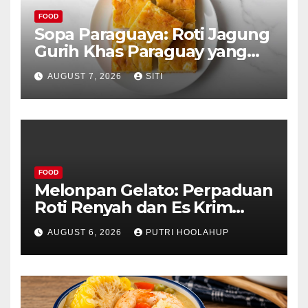
FOOD
Sopa Paraguaya: Roti Jagung
Gurih Khas Paraguay yang
Unik
AUGUST 7, 2026
SITI
FOOD
Melonpan Gelato: Perpaduan
Roti Renyah dan Es Krim
Lembut yang Menggoda
AUGUST 6, 2026
PUTRI HOOLAHUP