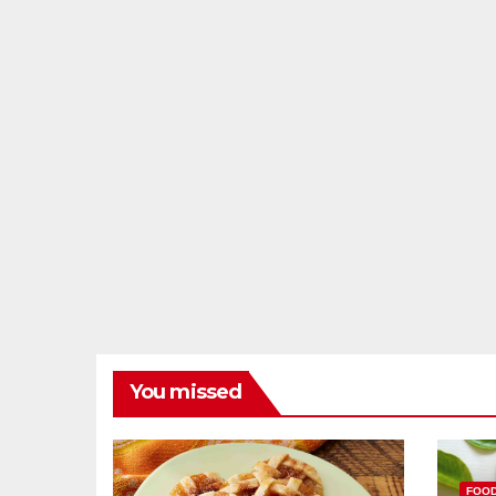
You missed
FOO