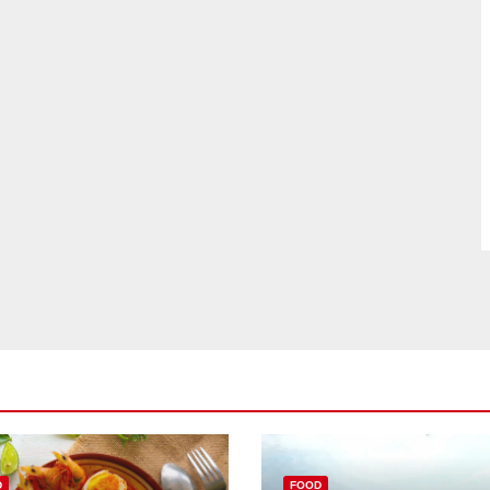
D
FOOD