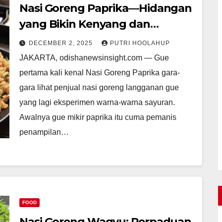
Nasi Goreng Paprika—Hidangan
yang Bikin Kenyang dan
Menggugah Selera!
DECEMBER 2, 2025
PUTRI HOOLAHUP
JAKARTA, odishanewsinsight.com — Gue
pertama kali kenal Nasi Goreng Paprika gara-
gara lihat penjual nasi goreng langganan gue
yang lagi eksperimen warna-warna sayuran.
Awalnya gue mikir paprika itu cuma pemanis
penampilan…
FOOD
Nasi Goreng Wagyu: Perpaduan