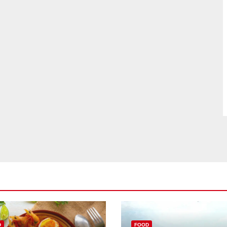
D
FOOD