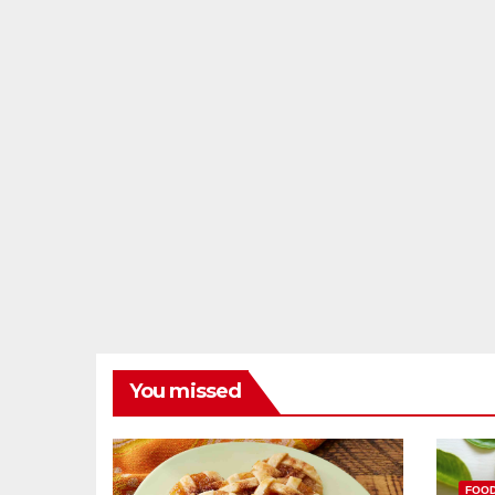
You missed
FOO