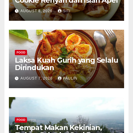
Cookie Renyah dan Isian Apel
AUGUST 8, 2026
SITI
FOOD
Laksa Kuah Gurih yang Selalu
Dirindukan
AUGUST 7, 2026
PAULIN
FOOD
Tempat Makan Kekinian,