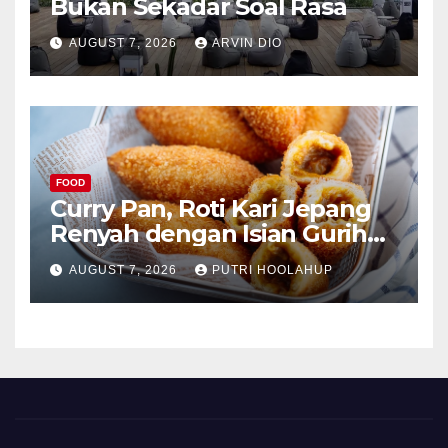
Bukan Sekadar Soal Rasa
AUGUST 7, 2026
ARVIN DIO
FOOD
Curry Pan, Roti Kari Jepang
Renyah dengan Isian Gurih
Menggoda
AUGUST 7, 2026
PUTRI HOOLAHUP