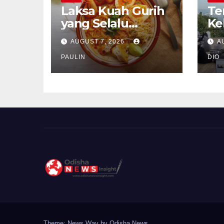
Laksa Kuah Gurih
Te
yang Selalu
Ke
Dirindukan
Se
AUGUST 7, 2026
A
PAULIN
DIO
Theme: News Way by
Odisha News
.