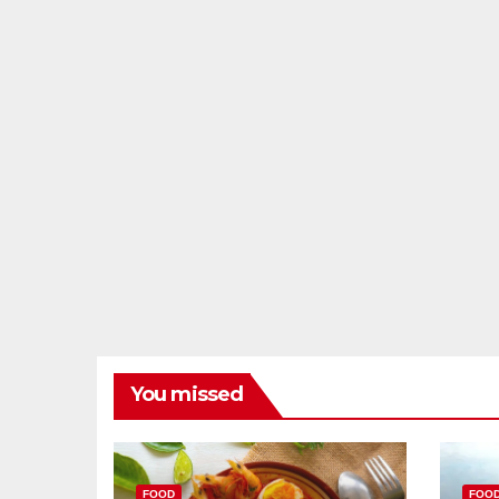
You missed
FOOD
FOO