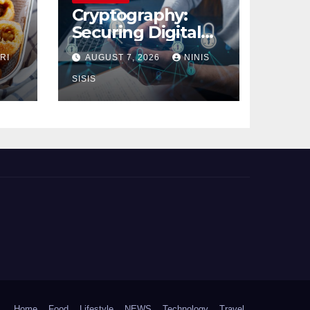
Cryptography:
Securing Digital
Communication
RI
AUGUST 7, 2026
NINIS
SISIS
Home
Food
Lifestyle
NEWS
Technology
Travel