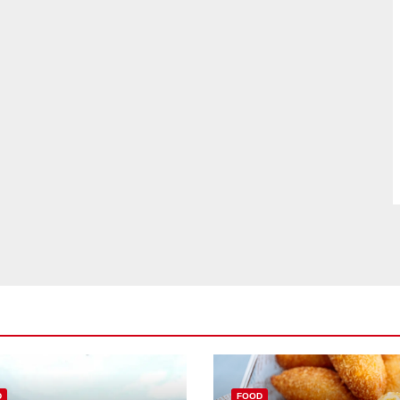
D
FOOD