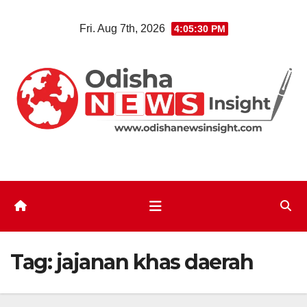
Skip
Fri. Aug 7th, 2026
4:05:31 PM
to
content
Tag:
jajanan khas daerah