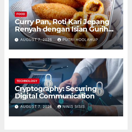
FOOD
Curry Pan, Roti Kari Jepang
Renyah dengan Isian Gurih
Menggoda
AUGUST 7, 2026
PUTRI HOOLAHUP
TECHNOLOGY
Cryptography: Securing
Digital Communication
AUGUST 7, 2026
NINIS SISIS