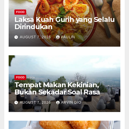
FOOD
Laksa Kuah Gurih yang Selalu
Dirindukan
AUGUST 7, 2026
PAULIN
FOOD
Tempat Makan Kekinian,
Bukan Sekadar Soal Rasa
AUGUST 7, 2026
ARVIN DIO