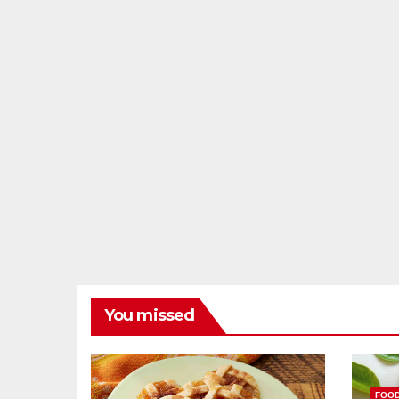
You missed
FOO