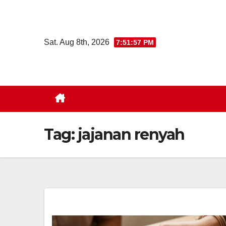
Skip
to
content
Sat. Aug 8th, 2026
7:51:57 PM
Tag:
jajanan renyah