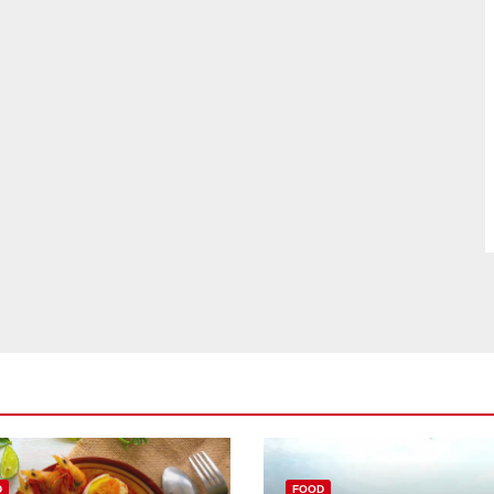
D
FOOD