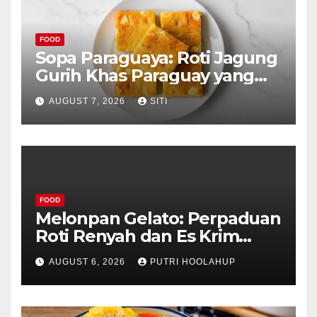
FOOD
Sopa Paraguaya: Roti Jagung
Gurih Khas Paraguay yang
Unik
AUGUST 7, 2026
SITI
FOOD
Melonpan Gelato: Perpaduan
Roti Renyah dan Es Krim
Lembut yang Menggoda
AUGUST 6, 2026
PUTRI HOOLAHUP