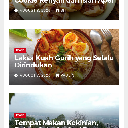
Cookie Renyah dan Isian Apel
AUGUST 8, 2026
SITI
FOOD
Laksa Kuah Gurih yang Selalu
Dirindukan
AUGUST 7, 2026
PAULIN
FOOD
Tempat Makan Kekinian,