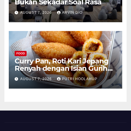
Bukan Sekadar Soal Rasa
AUGUST 7, 2026
ARVIN DIO
FOOD
Curry Pan, Roti Kari Jepang
Renyah dengan Isian Gurih
Menggoda
AUGUST 7, 2026
PUTRI HOOLAHUP