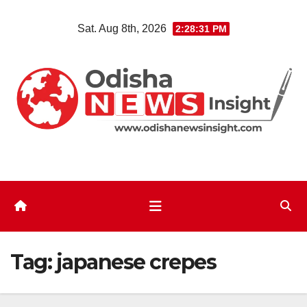
Skip
Sat. Aug 8th, 2026
2:28:31 PM
to
content
Tag:
japanese crepes