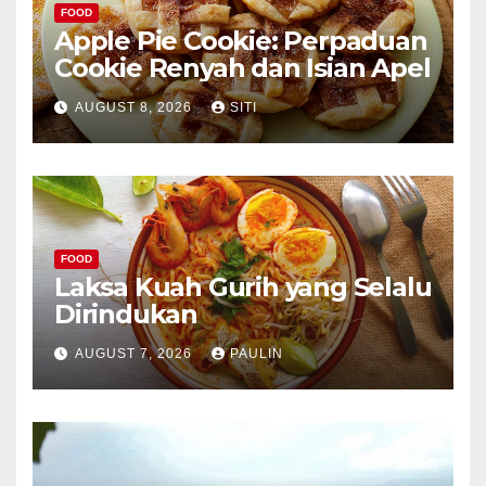
FOOD
Apple Pie Cookie: Perpaduan
Cookie Renyah dan Isian Apel
AUGUST 8, 2026
SITI
FOOD
Laksa Kuah Gurih yang Selalu
Dirindukan
AUGUST 7, 2026
PAULIN