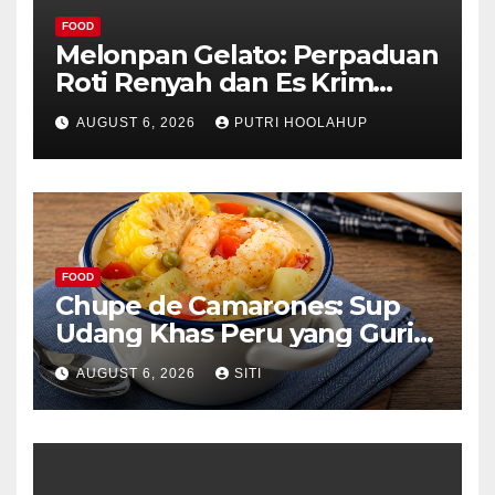
FOOD
Melonpan Gelato: Perpaduan
Roti Renyah dan Es Krim
Lembut yang Menggoda
AUGUST 6, 2026
PUTRI HOOLAHUP
FOOD
Chupe de Camarones: Sup
Udang Khas Peru yang Gurih
Lezat
AUGUST 6, 2026
SITI