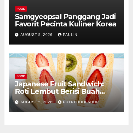
FOOD
Samgyeopsal Panggang Jadi
Favorit Pecinta Kuliner Korea
AUGUST 5, 2026
PAULIN
FOOD
Japanese Fruit Sandwich:
Roti Lembut Berisi Buah
Segar yang Memikat Selera
AUGUST 5, 2026
PUTRI HOOLAHUP