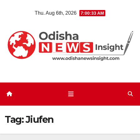
Skip
Thu. Aug 6th, 2026
7:00:34 AM
to
content
Tag:
Jiufen