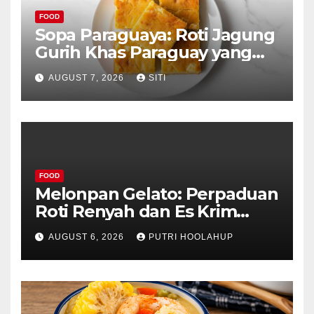
FOOD
Sopa Paraguaya: Roti Jagung
Gurih Khas Paraguay yang
Unik
AUGUST 7, 2026
SITI
FOOD
Melonpan Gelato: Perpaduan
Roti Renyah dan Es Krim
Lembut yang Menggoda
AUGUST 6, 2026
PUTRI HOOLAHUP