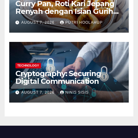
Curry Pan, Roti Kari Jepang
Renyah dengan Isian Gurih
Menggoda
AUGUST 7, 2026
PUTRI HOOLAHUP
TECHNOLOGY
Cryptography: Securing
Digital Communication
AUGUST 7, 2026
NINIS SISIS