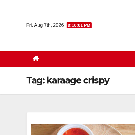
Skip
to
content
Fri. Aug 7th, 2026
9:10:01 PM
Tag:
karaage crispy