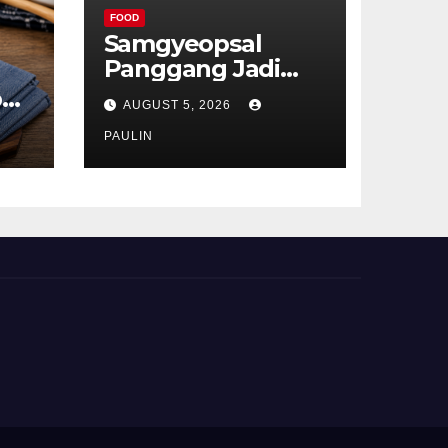
FOOD
Samgyeopsal
Panggang Jadi
Favorit Pecinta
p
AUGUST 5, 2026
Kuliner Korea
ru
PAULIN
t