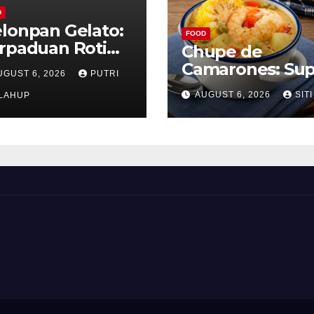
D
lonpan Gelato:
FOOD
rpaduan Roti
Chupe de
nyah dan Es
Camarones: Su
UGUST 6, 2026
PUTRI
im Lembut yang
Udang Khas Pe
AUGUST 6, 2026
SITI
nggoda
LAHUP
yang Gurih Leza