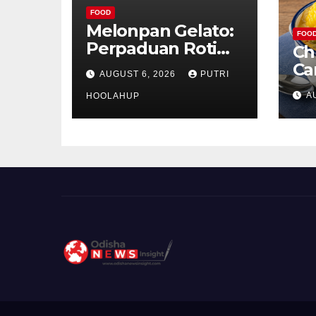
FOOD
Melonpan Gelato:
FOO
Perpaduan Roti
Ch
Renyah dan Es
Ca
AUGUST 6, 2026
PUTRI
Krim Lembut yang
Ud
A
Menggoda
HOOLAHUP
ya