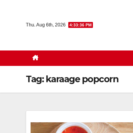
Skip
to
content
Thu. Aug 6th, 2026
4:33:37 PM
Tag:
karaage popcorn