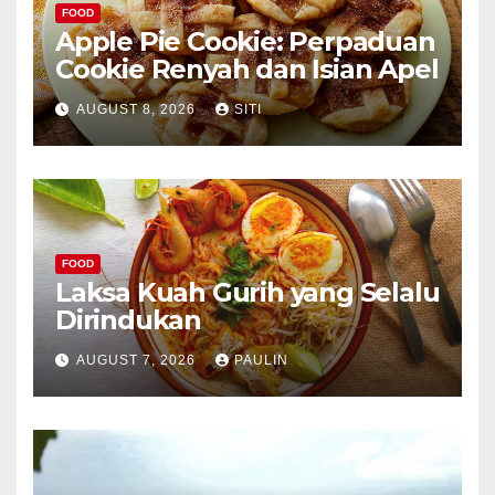
FOOD
Apple Pie Cookie: Perpaduan
Cookie Renyah dan Isian Apel
AUGUST 8, 2026
SITI
FOOD
Laksa Kuah Gurih yang Selalu
Dirindukan
AUGUST 7, 2026
PAULIN