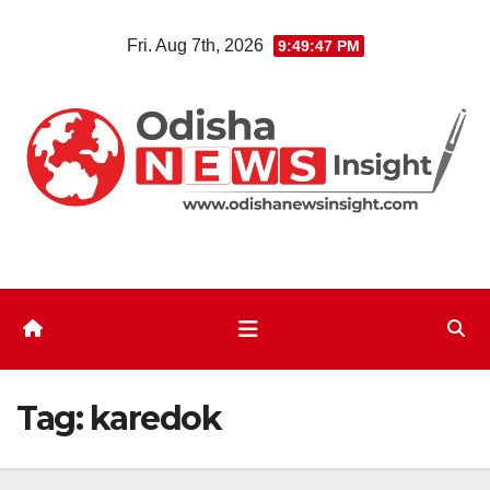
Skip
Fri. Aug 7th, 2026
9:49:47 PM
to
content
Tag:
karedok