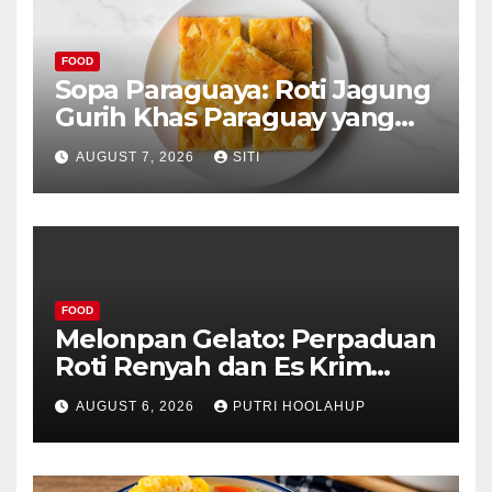
FOOD
Sopa Paraguaya: Roti Jagung
Gurih Khas Paraguay yang
Unik
AUGUST 7, 2026
SITI
FOOD
Melonpan Gelato: Perpaduan
Roti Renyah dan Es Krim
Lembut yang Menggoda
AUGUST 6, 2026
PUTRI HOOLAHUP