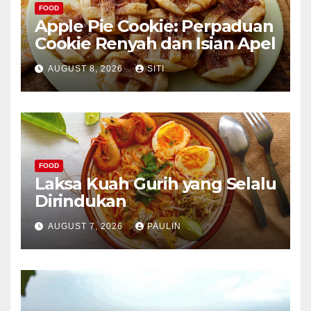
FOOD
Apple Pie Cookie: Perpaduan
Cookie Renyah dan Isian Apel
AUGUST 8, 2026
SITI
FOOD
Laksa Kuah Gurih yang Selalu
Dirindukan
AUGUST 7, 2026
PAULIN