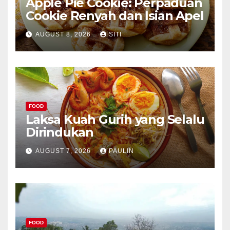
Apple Pie Cookie: Perpaduan
Cookie Renyah dan Isian Apel
AUGUST 8, 2026
SITI
FOOD
Laksa Kuah Gurih yang Selalu
Dirindukan
AUGUST 7, 2026
PAULIN
FOOD