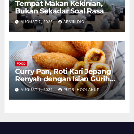
Tempat Makan Kekinian,
Bukan Sekadar Soal Rasa
AUGUST 7, 2026
ARVIN DIO
FOOD
Curry Pan, Roti Kari Jepang
Renyah dengan Isian Gurih
Menggoda
AUGUST 7, 2026
PUTRI HOOLAHUP