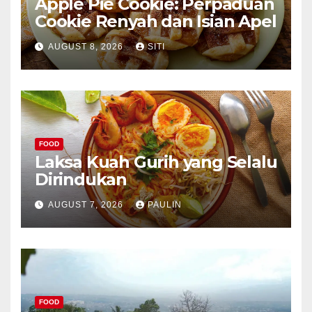
Apple Pie Cookie: Perpaduan
Cookie Renyah dan Isian Apel
AUGUST 8, 2026
SITI
FOOD
Laksa Kuah Gurih yang Selalu
Dirindukan
AUGUST 7, 2026
PAULIN
FOOD