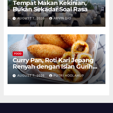
Tempat Makan Kekinian,
Bukan Sekadar Soal Rasa
AUGUST 7, 2026
ARVIN DIO
FOOD
Curry Pan, Roti Kari Jepang
Renyah dengan Isian Gurih
Menggoda
AUGUST 7, 2026
PUTRI HOOLAHUP