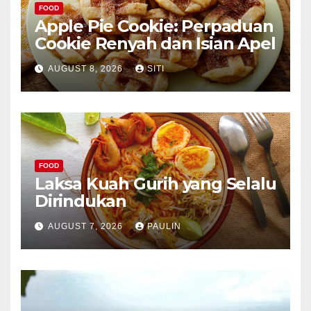
FOOD
Apple Pie Cookie: Perpaduan
Cookie Renyah dan Isian Apel
AUGUST 8, 2026
SITI
FOOD
Laksa Kuah Gurih yang Selalu
Dirindukan
AUGUST 7, 2026
PAULIN