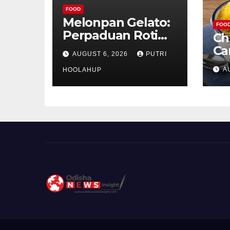
FOOD
Melonpan Gelato:
FOO
Perpaduan Roti
Ch
Renyah dan Es
Ca
AUGUST 6, 2026
PUTRI
Krim Lembut yang
Ud
A
Menggoda
HOOLAHUP
ya