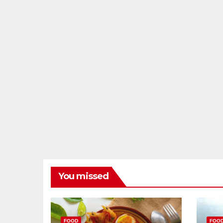
You missed
FOOD
FOO