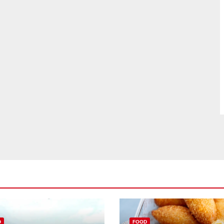
D
FOOD