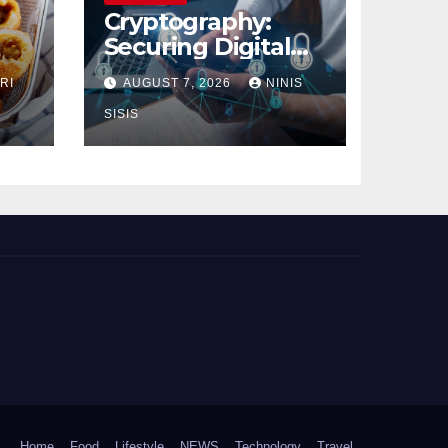
Cryptography:
Securing Digital
Communication
RI
AUGUST 7, 2026
NINIS
SISIS
Home
Food
Lifestyle
NEWS
Technology
Travel