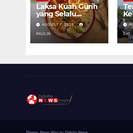
Laksa Kuah Gurih
Te
yang Selalu
Ke
Dirindukan
Se
AUGUST 7, 2026
A
PAULIN
DIO
Theme: News Way by
Odisha News
.