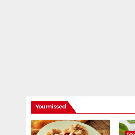
You missed
FOO