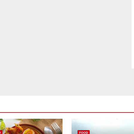
D
FOOD