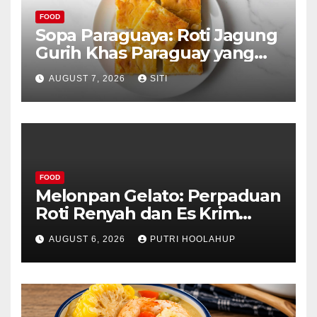
FOOD
Sopa Paraguaya: Roti Jagung
Gurih Khas Paraguay yang
Unik
AUGUST 7, 2026
SITI
FOOD
Melonpan Gelato: Perpaduan
Roti Renyah dan Es Krim
Lembut yang Menggoda
AUGUST 6, 2026
PUTRI HOOLAHUP