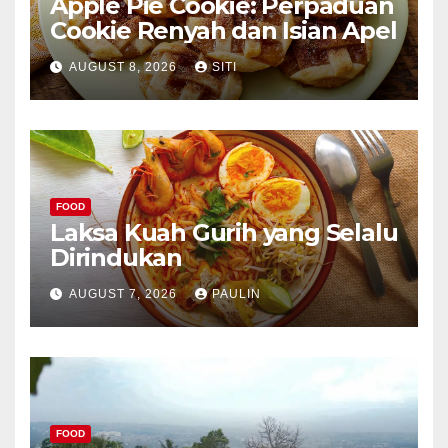
Apple Pie Cookie: Perpaduan
Cookie Renyah dan Isian Apel
AUGUST 8, 2026
SITI
FOOD
Laksa Kuah Gurih yang Selalu
Dirindukan
AUGUST 7, 2026
PAULIN
FOOD