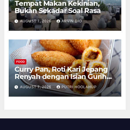
Tempat Makan Kekinian,
Bukan Sekadar Soal Rasa
AUGUST 7, 2026
ARVIN DIO
FOOD
Curry Pan, Roti Kari Jepang
Renyah dengan Isian Gurih
Menggoda
AUGUST 7, 2026
PUTRI HOOLAHUP