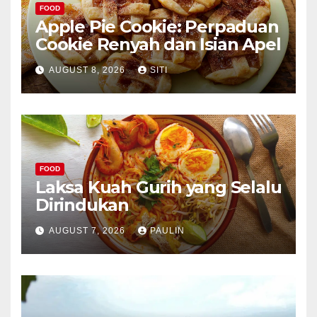
FOOD
Apple Pie Cookie: Perpaduan
Cookie Renyah dan Isian Apel
AUGUST 8, 2026
SITI
FOOD
Laksa Kuah Gurih yang Selalu
Dirindukan
AUGUST 7, 2026
PAULIN