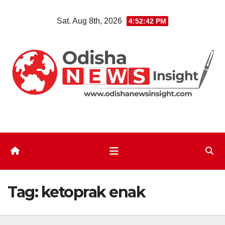
Skip
Sat. Aug 8th, 2026
4:52:42 PM
to
content
Tag:
ketoprak enak