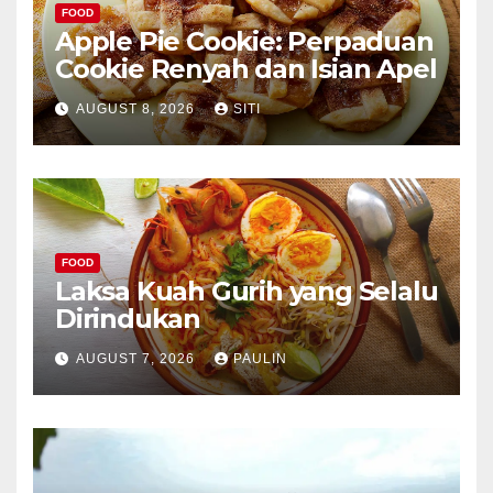
FOOD
Apple Pie Cookie: Perpaduan
Cookie Renyah dan Isian Apel
AUGUST 8, 2026
SITI
FOOD
Laksa Kuah Gurih yang Selalu
Dirindukan
AUGUST 7, 2026
PAULIN