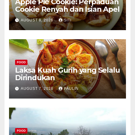
Apple Pie Cookie: Perpaduan
Cookie Renyah dan Isian Apel
AUGUST 8, 2026
SITI
FOOD
Laksa Kuah Gurih yang Selalu
Dirindukan
AUGUST 7, 2026
PAULIN
FOOD