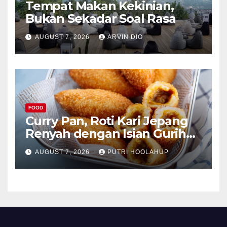
Tempat Makan Kekinian,
Bukan Sekadar Soal Rasa
AUGUST 7, 2026
ARVIN DIO
FOOD
Curry Pan, Roti Kari Jepang
Renyah dengan Isian Gurih
Menggoda
AUGUST 7, 2026
PUTRI HOOLAHUP