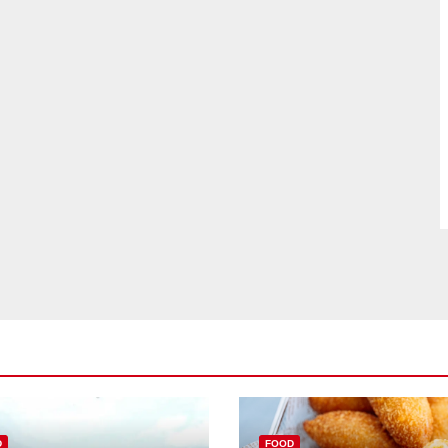
D
FOOD