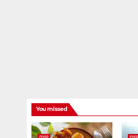
You missed
FOOD
FOO