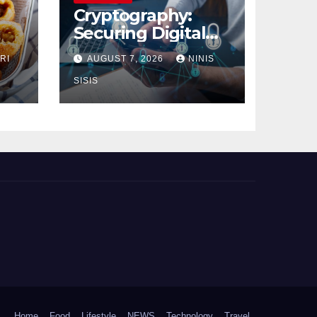
Cryptography:
Securing Digital
Communication
RI
AUGUST 7, 2026
NINIS
SISIS
Home
Food
Lifestyle
NEWS
Technology
Travel