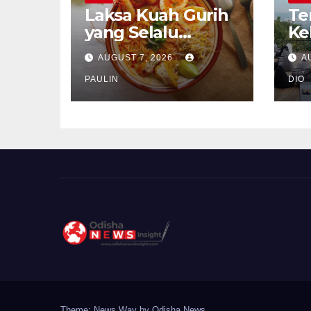
Laksa Kuah Gurih
Te
yang Selalu
Ke
Dirindukan
Se
AUGUST 7, 2026
A
PAULIN
DIO
Theme: News Way by
Odisha News
.