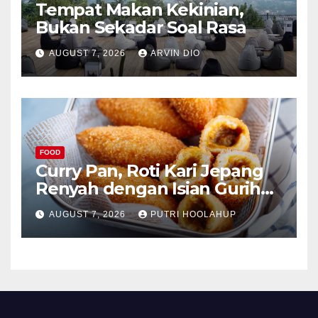
Tempat Makan Kekinian,
Bukan Sekadar Soal Rasa
AUGUST 7, 2026
ARVIN DIO
FOOD
Curry Pan, Roti Kari Jepang
Renyah dengan Isian Gurih
Menggoda
AUGUST 7, 2026
PUTRI HOOLAHUP