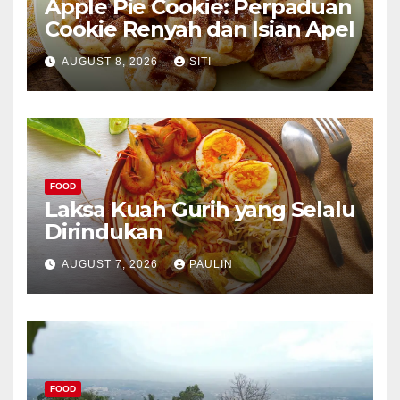
Apple Pie Cookie: Perpaduan
Cookie Renyah dan Isian Apel
AUGUST 8, 2026
SITI
FOOD
Laksa Kuah Gurih yang Selalu
Dirindukan
AUGUST 7, 2026
PAULIN
FOOD