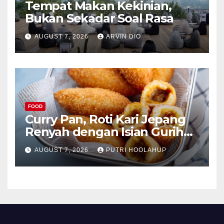
Tempat Makan Kekinian,
Bukan Sekadar Soal Rasa
AUGUST 7, 2026
ARVIN DIO
FOOD
Curry Pan, Roti Kari Jepang
Renyah dengan Isian Gurih
Menggoda
AUGUST 7, 2026
PUTRI HOOLAHUP