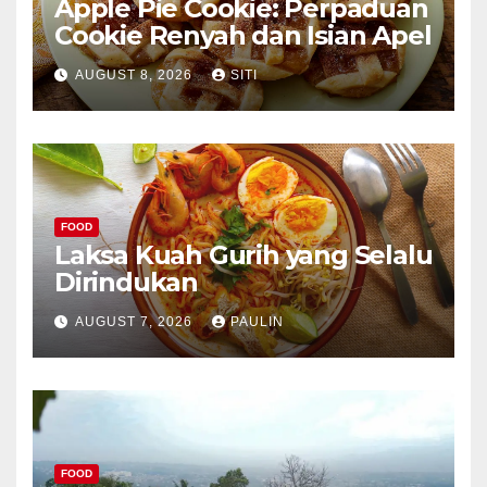
Apple Pie Cookie: Perpaduan
Cookie Renyah dan Isian Apel
AUGUST 8, 2026
SITI
FOOD
Laksa Kuah Gurih yang Selalu
Dirindukan
AUGUST 7, 2026
PAULIN
FOOD