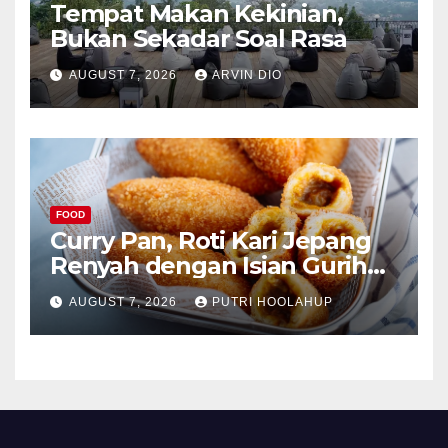
Tempat Makan Kekinian,
Bukan Sekadar Soal Rasa
AUGUST 7, 2026
ARVIN DIO
FOOD
Curry Pan, Roti Kari Jepang
Renyah dengan Isian Gurih
Menggoda
AUGUST 7, 2026
PUTRI HOOLAHUP