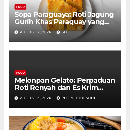
FOOD
Sopa Paraguaya: Roti Jagung
Gurih Khas Paraguay yang
Unik
AUGUST 7, 2026
SITI
FOOD
Melonpan Gelato: Perpaduan
Roti Renyah dan Es Krim
Lembut yang Menggoda
AUGUST 6, 2026
PUTRI HOOLAHUP