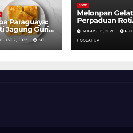
FOOD
Melonpan Gelat
D
Perpaduan Roti
pa Paraguaya:
Renyah dan Es
ti Jagung Gurih
AUGUST 6, 2026
PUT
Krim Lembut y
as Paraguay
UGUST 7, 2026
SITI
Menggoda
HOOLAHUP
ng Unik