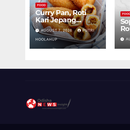
FOOD
Curry Pan, Roti
FOO
Kari Jepang
So
Renyah dengan
Ro
AUGUST 7, 2026
PUTRI
Isian Gurih
Kh
A
Menggoda
HOOLAHUP
ya