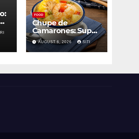
o:
FOOD
Chupe de
Camarones: Sup
RI
ang
Udang Khas Peru
AUGUST 6, 2026
SITI
yang Gurih Lezat