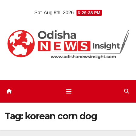
Skip
Sat. Aug 8th, 2026
6:29:39 PM
to
content
Tag:
korean corn dog