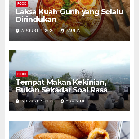
FOOD
Laksa Kuah Gurih yang Selalu
Dirindukan
AUGUST 7, 2026
PAULIN
FOOD
Tempat Makan Kekinian,
Bukan Sekadar Soal Rasa
AUGUST 7, 2026
ARVIN DIO