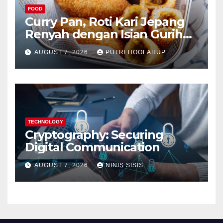
FOOD
Curry Pan, Roti Kari Jepang
Renyah dengan Isian Gurih
Menggoda
AUGUST 7, 2026
PUTRI HOOLAHUP
TECHNOLOGY
Cryptography: Securing
Digital Communication
AUGUST 7, 2026
NINIS SISIS