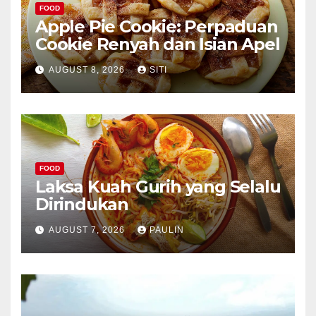
FOOD
Apple Pie Cookie: Perpaduan
Cookie Renyah dan Isian Apel
AUGUST 8, 2026
SITI
FOOD
Laksa Kuah Gurih yang Selalu
Dirindukan
AUGUST 7, 2026
PAULIN