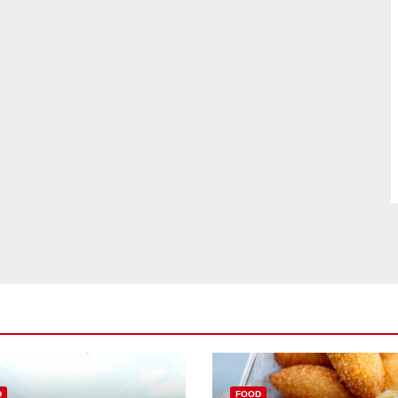
D
FOOD