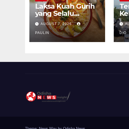
Laksa Kuah Gurih
Te
yang Selalu
Ke
Dirindukan
Se
AUGUST 7, 2026
A
PAULIN
DIO
Theme: News Way by
Odisha News
.