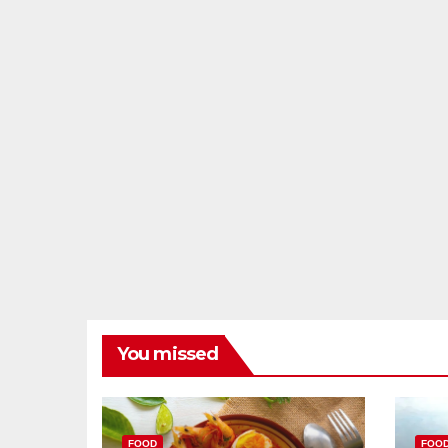
You missed
FOOD
FOO