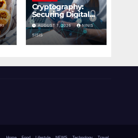
Cryptography:
Securing Digital
Communication
RI
AUGUST 7, 2026
NINIS
SISIS
Home
Food
Lifestyle
NEWS
Technology
Travel