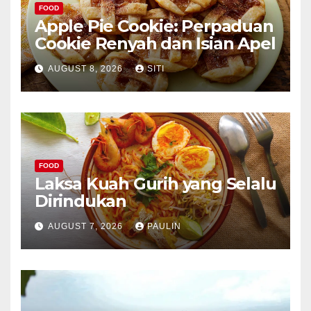
FOOD
Apple Pie Cookie: Perpaduan
Cookie Renyah dan Isian Apel
AUGUST 8, 2026
SITI
FOOD
Laksa Kuah Gurih yang Selalu
Dirindukan
AUGUST 7, 2026
PAULIN