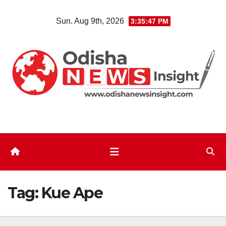
Skip
Sun. Aug 9th, 2026
3:35:48 PM
to
content
Tag:
Kue Ape