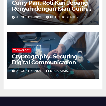
Curry Pan, Roti Kari Jepang
Renyah dengan Isian Gurih
Menggoda
AUGUST 7, 2026
PUTRI HOOLAHUP
TECHNOLOGY
Cryptography: Securing
Digital Communication
AUGUST 7, 2026
NINIS SISIS