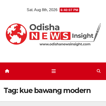
Skip
Sat. Aug 8th, 2026
6:40:07 PM
to
content
Tag:
kue bawang modern