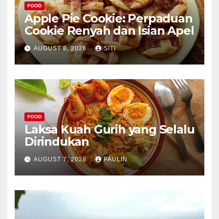
FOOD
Apple Pie Cookie: Perpaduan
Cookie Renyah dan Isian Apel
AUGUST 8, 2026
SITI
FOOD
Laksa Kuah Gurih yang Selalu
Dirindukan
AUGUST 7, 2026
PAULIN