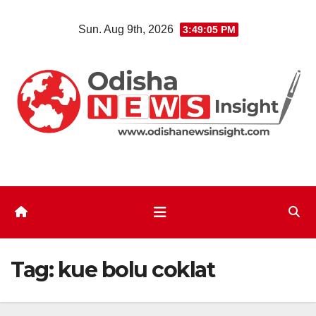
Skip
Sun. Aug 9th, 2026
3:49:05 PM
to
content
Tag:
kue bolu coklat