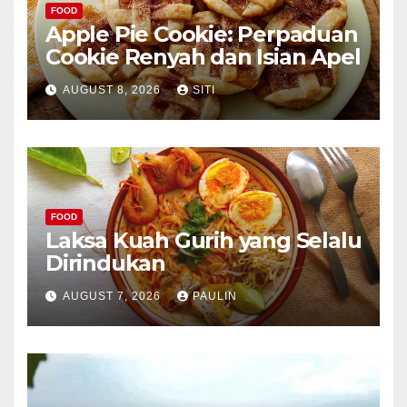
FOOD
Apple Pie Cookie: Perpaduan
Cookie Renyah dan Isian Apel
AUGUST 8, 2026
SITI
FOOD
Laksa Kuah Gurih yang Selalu
Dirindukan
AUGUST 7, 2026
PAULIN