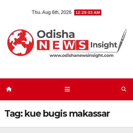
Skip
Thu. Aug 6th, 2026
12:29:03 AM
to
content
Tag:
kue bugis makassar